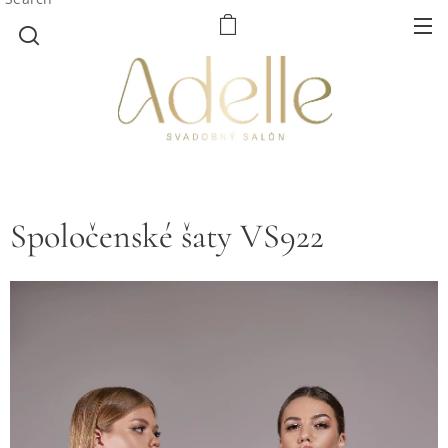
Spoločenské šaty VS922