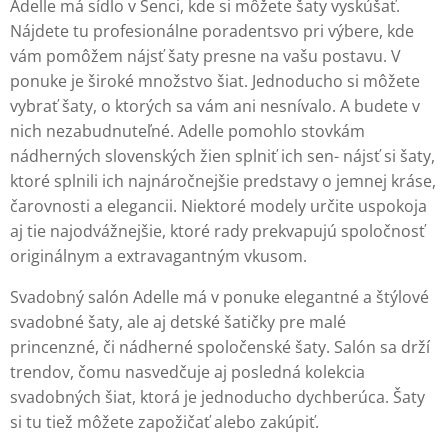
Adelle má sídlo v Senci, kde si môžete šaty vyskúšať.
Nájdete tu profesionálne poradentsvo pri výbere, kde
vám pomôžem nájsť šaty presne na vašu postavu. V
ponuke je široké množstvo šiat. Jednoducho si môžete
vybrať šaty, o ktorých sa vám ani nesnívalo. A budete v
nich nezabudnuteľné. Adelle pomohlo stovkám
nádherných slovenských žien splniť ich sen- nájsť si šaty,
ktoré splnili ich najnáročnejšie predstavy o jemnej kráse,
čarovnosti a elegancii. Niektoré modely určite uspokoja
aj tie najodvážnejšie, ktoré rady prekvapujú spoločnosť
originálnym a extravagantným vkusom.
Svadobný salón Adelle má v ponuke elegantné a štýlové
svadobné šaty, ale aj detské šatičky pre malé
princenzné, či nádherné spoločenské šaty. Salón sa drží
trendov, čomu nasvedčuje aj posledná kolekcia
svadobných šiat, ktorá je jednoducho dychberúca. Šaty
si tu tiež môžete zapožičať alebo zakúpiť.