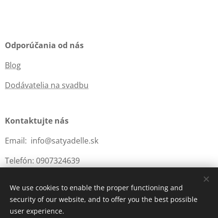
Odporúčania od nás
Blog
Dodávatelia na svadbu
Kontaktujte nás
Email: info@satyadelle.sk
Telefón: 0907324639
We use cookies to enable the proper functioning and
security of our website, and to offer you the best possible
Cookies
user experience.