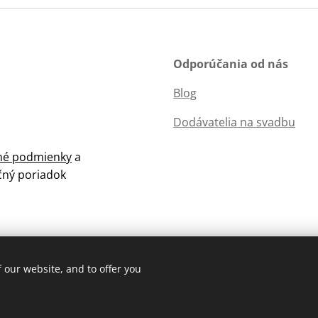
Odporúčania od nás
Blog
Dodávatelia na svadbu
é podmienky
a
čný poriadok
 our website, and to offer you
Cookies