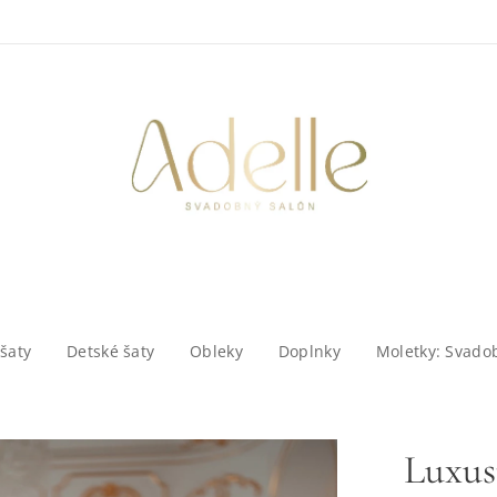
šaty
Detské šaty
Obleky
Doplnky
Moletky: Svado
Luxus