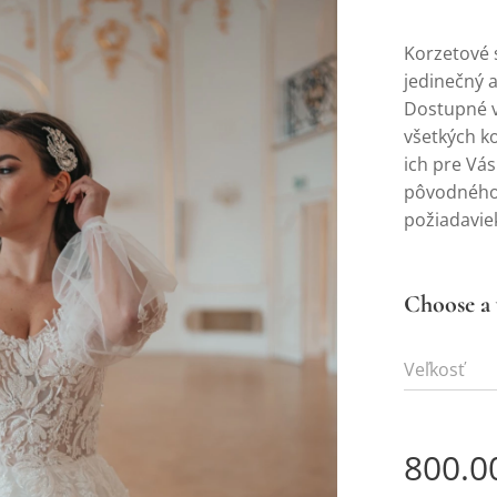
Korzetové 
jedinečný a
Dostupné v
všetkých k
ich pre Vá
pôvodného 
požiadavie
Choose a 
Veľkosť
800.0