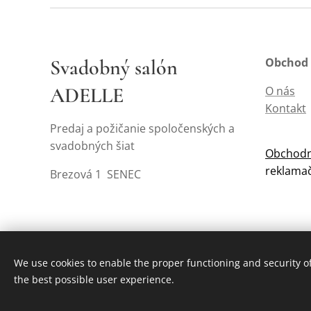
Svadobný salón
Obchod
ADELLE
O nás
Kontakt
Predaj a požičanie spoločenských a
svadobných šiat
Obchodn
reklama
Brezová 1 SENEC
We use cookies to enable the proper functioning and security of
the best possible user experience.