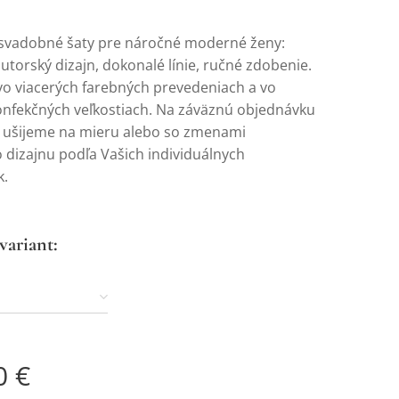
svadobné šaty pre náročné moderné ženy:
utorský dizajn, dokonalé línie, ručné zdobenie.
o viacerých farebných prevedeniach a vo
onfekčných veľkostiach. Na záväznú objednávku
s ušijeme na mieru alebo so zmenami
dizajnu podľa Vašich individuálnych
k.
variant:
0
€