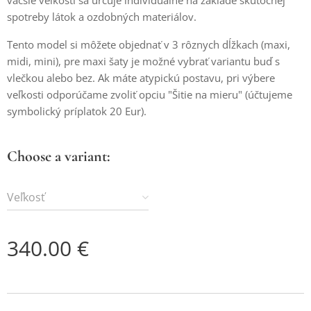
väčšie veľkosti sa určuje individuálne na základe skutočnej
spotreby látok a ozdobných materiálov.
Tento model si môžete objednať v 3 rôznych dĺžkach (maxi,
midi, mini), pre maxi šaty je možné vybrať variantu buď s
vlečkou alebo bez. Ak máte atypickú postavu, pri výbere
veľkosti odporúčame zvoliť opciu "Šitie na mieru" (účtujeme
symbolický príplatok 20 Eur).
Choose a variant:
Veľkosť
340.00
€