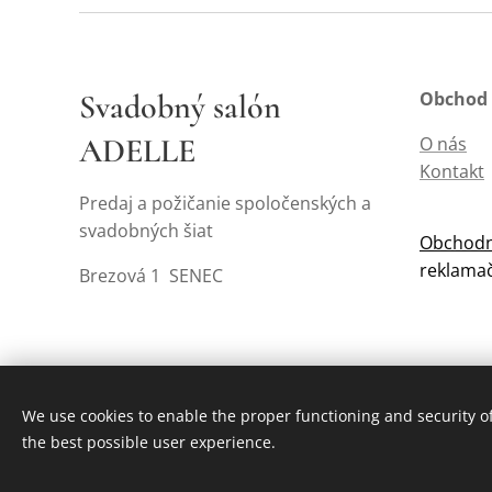
Svadobný salón
Obchod
ADELLE
O nás
Kontakt
Predaj a požičanie spoločenských a
svadobných šiat
Obchodn
reklama
Brezová 1 SENEC
We use cookies to enable the proper functioning and security of
the best possible user experience.