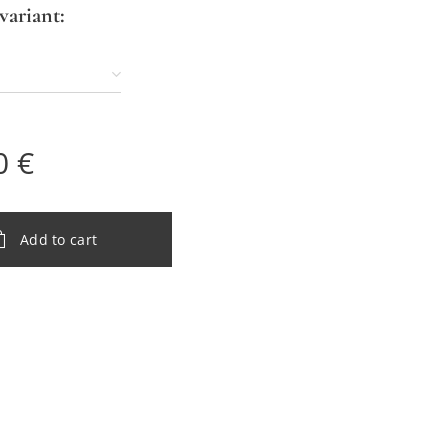
variant:
0
€
Add to cart