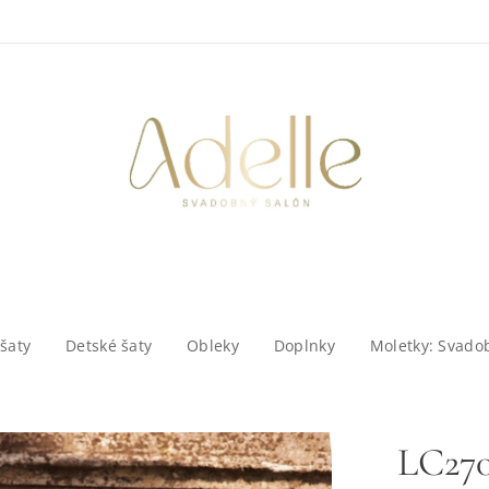
šaty
Detské šaty
Obleky
Doplnky
Moletky: Svado
LC27