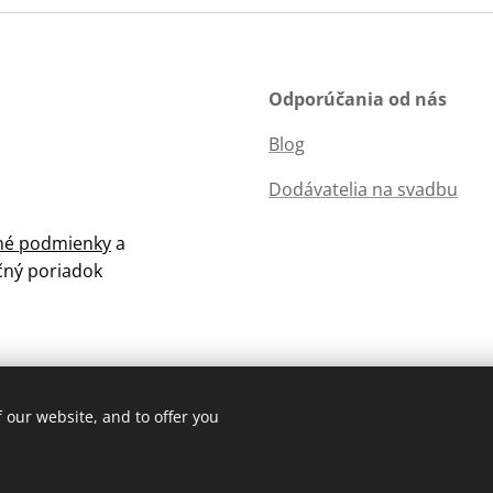
Odporúčania od nás
Blog
Dodávatelia na svadbu
é podmienky
a
čný poriadok
 our website, and to offer you
Cookies