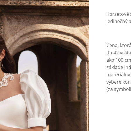
Korzetové 
jedinečný a
Cena, ktorá
do 42 vrát
ako 100 cm.
základe in
materiálov.
výbere konf
(za symboli