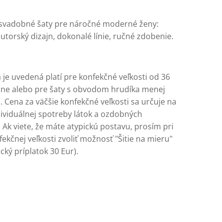
svadobné šaty pre náročné moderné ženy:
utorský dizajn, dokonalé línie, ručné zdobenie.
 je uvedená platí pre konfekčné veľkosti od 36
ane alebo pre šaty s obvodom hrudíka menej
 Cena za väčšie konfekčné veľkosti sa určuje na
dividuálnej spotreby látok a ozdobných
 Ak viete, že máte atypickú postavu, prosím pri
ekčnej veľkosti zvoliť možnosť "Šitie na mieru"
cký príplatok 30 Eur).