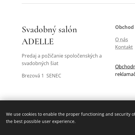
Svadobný salón
Obchod
ADELLE
O nás
Kontakt
Predaj a požičanie spoločenských a
svadobných šiat
Obchodn
reklama
Brezová 1 SENEC
We use cookies to enable the proper functioning and security of
the best possible user experience.