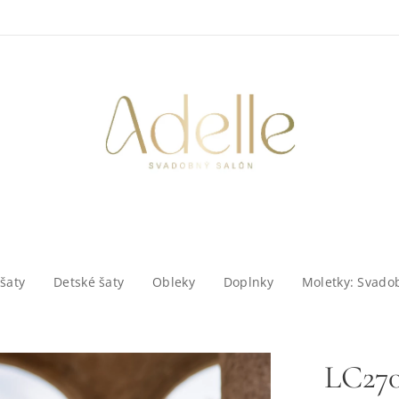
šaty
Detské šaty
Obleky
Doplnky
Moletky: Svado
LC27