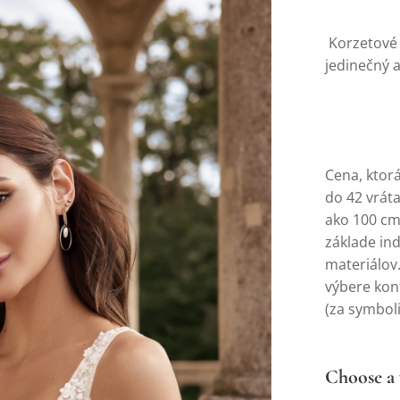
Korzetové 
jedinečný a
Cena, ktorá
do 42 vrát
ako 100 cm.
základe in
materiálov.
výbere konf
(za symboli
Choose a 