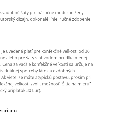
svadobné šaty pre náročné moderné ženy:
utorský dizajn, dokonalé línie, ručné zdobenie.
 je uvedená platí pre konfekčné veľkosti od 36
ane alebo pre šaty s obvodom hrudíka menej
 Cena za väčšie konfekčné veľkosti sa určuje na
dividuálnej spotreby látok a ozdobných
 Ak viete, že máte atypickú postavu, prosím pri
ekčnej veľkosti zvoliť možnosť "Šitie na mieru"
cký príplatok 30 Eur).
variant: