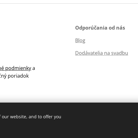
Odporúčania od nás
Blog
Dodávatelia na svadbu
é podmienky
a
čný poriadok
 our website, and to offer you
Cookies