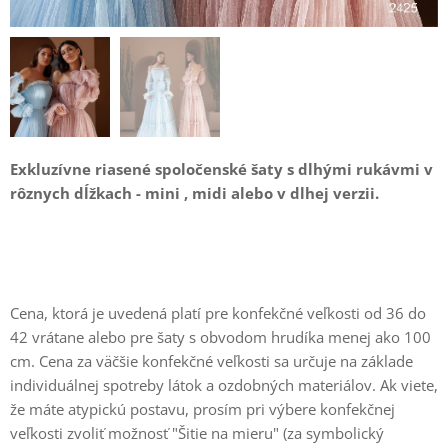
Exkluzívne riasené spoločenské šaty s dlhými rukávmi v
rôznych dĺžkach - mini , midi alebo v dlhej verzii.
Cena, ktorá je uvedená platí pre konfekčné veľkosti od 36 do
42 vrátane alebo pre šaty s obvodom hrudíka menej ako 100
cm. Cena za väčšie konfekčné veľkosti sa určuje na základe
individuálnej spotreby látok a ozdobných materiálov. Ak viete,
že máte atypickú postavu, prosím pri výbere konfekčnej
veľkosti zvoliť možnosť "Šitie na mieru" (za symbolický