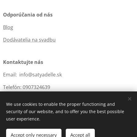
Odporúčania od nás
Blog
Dodávatelia na svadbu
Kontaktujte nás
Email: info@satyadelle.sk
Telefón: 0907324639
We use cookies to enable the proper functioning and
security of our website, and to offer you the best possible
Cookies
user experience.
Add to cart
Accept only necessary
Accept all